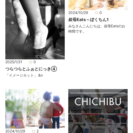
2024/10/29
0
叔母Eats～ぼくちん1
みなさんこんにちは。叔母Eatsのお
時間です。
2025/1/31
0
つらつらとふぉとにっき④
「イメージカット」 &n
2024/10/29
2