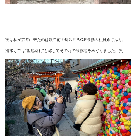
実は私が京都に来たのは数年前の所沢店P.O.P撮影の社員旅行ぶり。
清水寺では”聖地巡礼”と称してその時の撮影地をめぐりました。笑