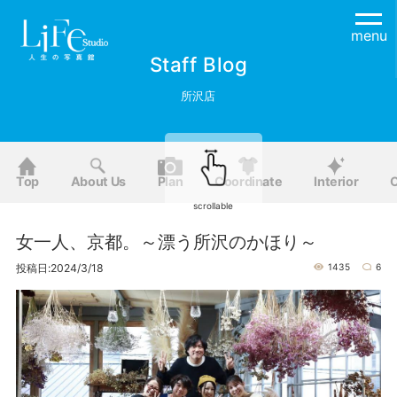
menu
Staff Blog
所沢店
Top
About Us
Plan
Coordinate
Interior
O
scrollable
女一人、京都。～漂う所沢のかほり～
投稿日:2024/3/18
1435
6