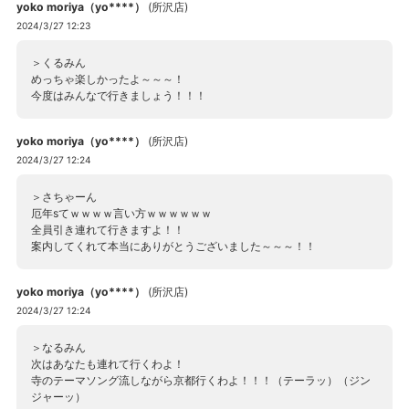
yoko moriya（yo****）
(
所沢店
)
2024/3/27 12:23
＞くるみん
めっちゃ楽しかったよ～～～！
今度はみんなで行きましょう！！！
yoko moriya（yo****）
(
所沢店
)
2024/3/27 12:24
＞さちゃーん
厄年sてｗｗｗｗ言い方ｗｗｗｗｗｗ
全員引き連れて行きますよ！！
案内してくれて本当にありがとうございました～～～！！
yoko moriya（yo****）
(
所沢店
)
2024/3/27 12:24
＞なるみん
次はあなたも連れて行くわよ！
寺のテーマソング流しながら京都行くわよ！！！（テーラッ）（ジン
ジャーッ）