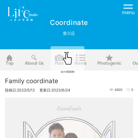
menu
Coordinate
豊川店
Top
About Us
Plan
News
Photogenic
Ou
scrollable
Family coordinate
投稿日:2023/5/12 更新日:2023/6/24
4820
0