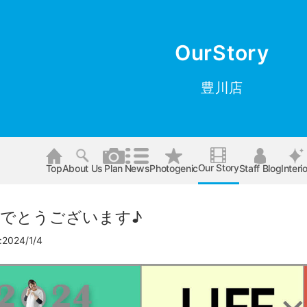
OurStory
豊川店
Our Story
Top
About Us
Plan
News
Photogenic
Staff Blog
Interio
でとうございます♪
024/1/4