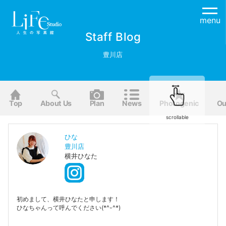
menu
Staff Blog
豊川店
Top
About Us
Plan
News
Photogenic
Ou
scrollable
ひな
豊川店
横井ひなた
初めまして、横井ひなたと申します！
ひなちゃんって呼んでください(*^-^*)
ディズニーが大好きで多い時は月に1回パークに足を運んでま