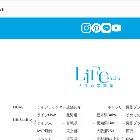
ws
HOME
ライフチャンネル
店舗紹介
ギャラリー
撮影プ
ライフNow
北海道
栃木県
Baby
初めて
LifeStudioとは
ライフ人
宮城県
愛知県
Kids
撮影プ
MVP店舗
東京都
大阪府
753
商品
イベント
埼玉県
京都府
1/2成人式
Q&A