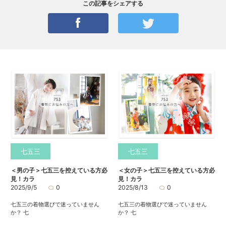
この記事をシェアする
七五三
七五三
＜男の子＞七五三を控えている方必
＜女の子＞七五三を控えている方必
見！カラ
見！カラ
2025/9/5
0
2025/8/13
0
七五三の着物選びで迷っていません
七五三の着物選びで迷っていません
か？ 七
か？ 七