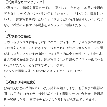
【②簡単なカウンセリング】
ご家族さまの情報を顧客カードにご記入していただき、 本日の撮影内
容を詳しく伺うカウンセリングを行います。「ドレスでも撮影した
い！」「家族写真を残したい！」「きょうだい写真も撮りたい！」など
などご希望の内容やご不明点をスタッフにご相談ください。
↓
【③衣装のご提案】
カウンセリング内容をもとに担当のコーディネーターより撮影の着物や
衣装提案をさせていただきます。提案された衣装から好きなコーデを選
びましょう。スタジオの衣装・小物は基本的に全て無料です。お持ち込
みの衣装でも撮影できます。家族写真ではお洋服のテイストや色味を合
わせていただくことをおすすめしています。
※スタジオ撮影以外での衣装レンタルは行っておりません。
↓
【④撮影(1時間程度)】
お着替えなどの準備が終わったら撮影が始まります。お子さまの撮影の
間、お手持ちのカメラで撮影もOKです！撮影シーンに合わせて撮影場
所を移動したり、 衣装をチェンジしたりしながら進めていきます。
↓