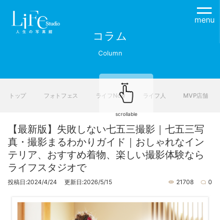
menu
コラム
Column
トップ
フォトフェス
ライフNow
ライフ人
MVP店舗
scrollable
【最新版】失敗しない七五三撮影｜七五三写
真・撮影まるわかりガイド｜おしゃれなイン
テリア、おすすめ着物、楽しい撮影体験なら
ライフスタジオで
投稿日:2024/4/24 更新日:2026/5/15
21708
0