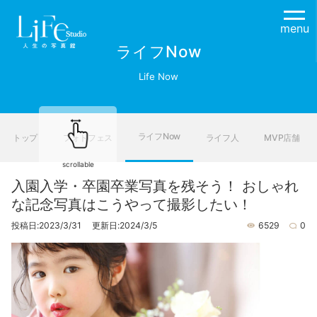
menu
ライフNow
Life Now
ライフNow
トップ
フォトフェス
ライフ人
MVP店舗
scrollable
入園入学・卒園卒業写真を残そう！ おしゃれ
な記念写真はこうやって撮影したい！
投稿日:2023/3/31 更新日:2024/3/5
6529
0