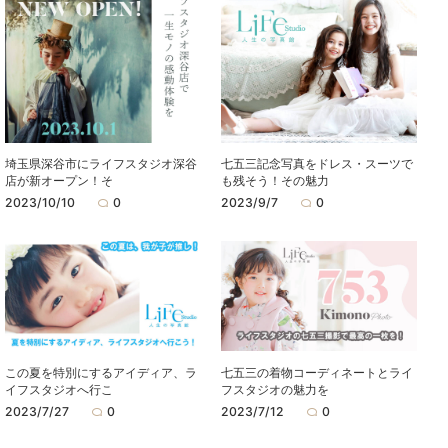
埼玉県深谷市にライフスタジオ深谷
七五三記念写真をドレス・スーツで
店が新オープン！そ
も残そう！その魅力
2023/10/10
0
2023/9/7
0
この夏を特別にするアイディア、ラ
七五三の着物コーディネートとライ
イフスタジオへ行こ
フスタジオの魅力を
2023/7/27
0
2023/7/12
0