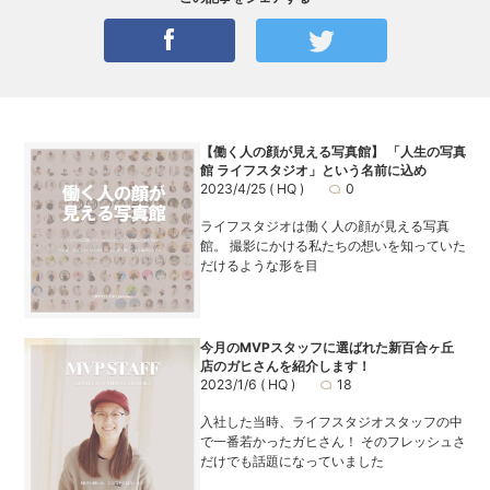
【働く人の顔が見える写真館】 「人生の写真
館 ライフスタジオ」という名前に込め
2023/4/25
( HQ )
0
ライフスタジオは働く人の顔が見える写真
館。 撮影にかける私たちの想いを知っていた
だけるような形を目
今月のMVPスタッフに選ばれた新百合ヶ丘
店のガヒさんを紹介します！
2023/1/6
( HQ )
18
入社した当時、ライフスタジオスタッフの中
で一番若かったガヒさん！ そのフレッシュさ
だけでも話題になっていました