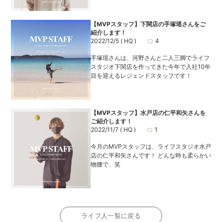
【MVPスタッフ】下関店の手塚瑶さんをご
紹介します！
2022/12/5
( HQ )
4
手塚瑶さんは、河野さんと二人三脚でライフ
スタジオ下関店を作ってきた今年で入社10年
目を迎えるレジェンドスタッフです！
【MVPスタッフ】水戸店の仁平和矢さんを
ご紹介します！
2022/11/7
( HQ )
1
今月のMVPスタッフは、ライフスタジオ水戸
店の仁平和矢さんです！ どんな時も柔らかい
物腰で、笑
ライフ人一覧に戻る