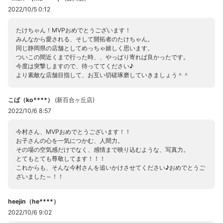
2022/10/5 0:12
たけちゃん！MVPおめでとうございます！
みんなから愛される、そして開拓者のたけちゃん。
同じ静岡県の店舗としてめっちゃ嬉しく思います。
ついこの間近くまで行った時、、やっぱり寄れば良かったです。
今度は突撃しますので、待っててください♪
より素敵な店舗目指して、お互い切磋琢磨していきましょう＾＾
こば（ko****）
(
新百合ヶ丘店
)
2022/10/6 8:57
今村さん、MVPおめでとうございます！！
お子さんの心を一気につかむ、人間力。
その場の空気感だけでなく、感情まで映り込むような、写真力。
とてもとても尊敬してます！！！
これからも、そんな今村さんを追いかけさせてください♪おめでとうご
ざいました～！！
heejin（he****）
2022/10/6 9:02