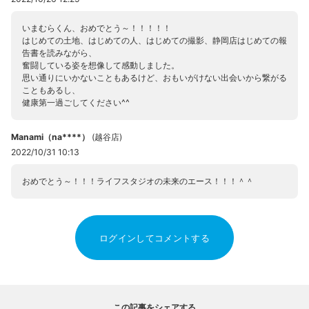
いまむらくん、おめでとう～！！！！！
はじめての土地、はじめての人、はじめての撮影、静岡店はじめての報
告書を読みながら、
奮闘している姿を想像して感動しました。
思い通りにいかないこともあるけど、おもいがけない出会いから繋がる
こともあるし、
健康第一過ごしてください^^
Manami（na****）
(
越谷店
)
2022/10/31 10:13
おめでとう～！！！ライフスタジオの未来のエース！！！＾＾
ログインしてコメントする
この記事をシェアする