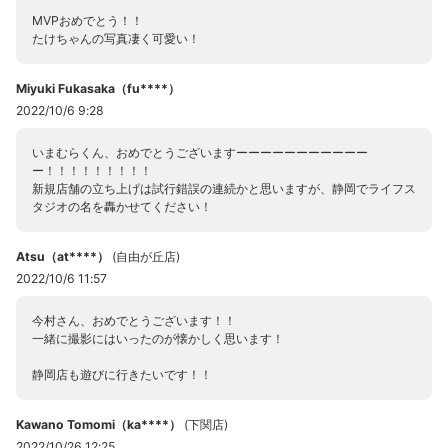
MVPおめでとう！！
たけちゃんの写真凄く可愛い！
Miyuki Fukasaka（fu****）
2022/10/6 9:28
いまむらくん、おめでとうございますーーーーーーーーーーー
ー！！！！！！！！！
新規店舗の立ち上げは試行錯誤の連続かと思いますが、静岡でライフス
タジオの名を轟かせてください！
Atsu（at****）
(
自由が丘店
)
2022/10/6 11:57
今村さん、おめでとうございます！！
一緒に撮影にはいったのが懐かしく思います！
静岡店も遊びに行きたいです！！
Kawano Tomomi（ka****）
(
下関店
)
2022/10/26 12:25