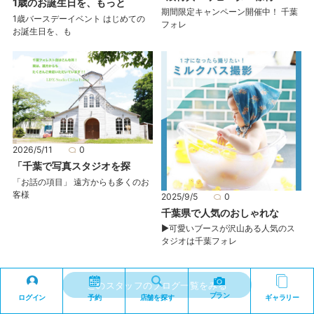
1歳のお誕生日を、もっと
期間限定キャンペーン開催中！ 千葉
1歳バースデーイベント はじめての
フォレ
お誕生日を、も
2026/5/11
0
「千葉で写真スタジオを探
「お話の項目」 遠方からも多くのお
客様
2025/9/5
0
千葉県で人気のおしゃれな
▶可愛いブースが沢山ある人気のス
タジオは千葉フォレ
このスタッフのブログ一覧をみる
プラン
ログイン
予約
店舗を探す
ギャラリー