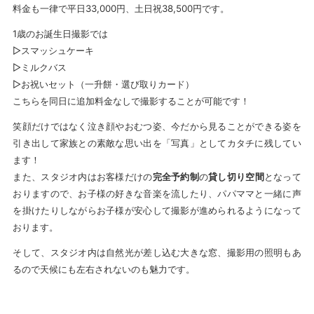
料金も一律で平日33,000円、土日祝38,500円です。
1歳のお誕生日撮影では
▷スマッシュケーキ
▷ミルクバス
▷お祝いセット（一升餅・選び取りカード）
こちらを同日に追加料金なしで撮影することが可能です！
笑顔だけではなく泣き顔やおむつ姿、今だから見ることができる姿を
引き出して家族との素敵な思い出を「写真」としてカタチに残してい
ます！
また、スタジオ内はお客様だけの
完全予約制
の
貸し切り空間
となって
おりますので、お子様の好きな音楽を流したり、パパママと一緒に声
を掛けたりしながらお子様が安心して撮影が進められるようになって
おります。
そして、スタジオ内は自然光が差し込む大きな窓、撮影用の照明もあ
るので天候にも左右されないのも魅力です。