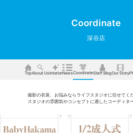
Coordinate
深谷店
Coordinate
Top
About Us
Interior
News
Staff Blog
Our Story
P
撮影の衣装、お悩みならライフスタジオに任せてく
スタジオの雰囲気やコンセプトに適したコーディネ