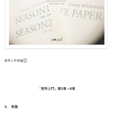
教育と学習編③
「哲学入門」第5章～6章
5.
常識