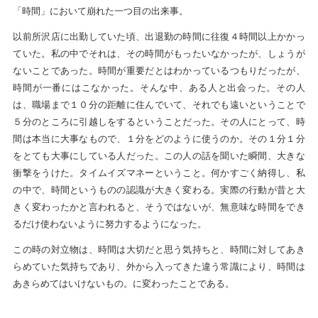
「時間」において崩れた一つ目の出来事。
以前所沢店に出勤していた頃、出退勤の時間に往復４時間以上かかっ
ていた。私の中でそれは、その時間がもったいなかったが、しょうが
ないことであった。時間が重要だとはわかっているつもりだったが、
時間が一番にはこなかった。そんな中、ある人と出会った。その人
は、職場まで１０分の距離に住んでいて、それでも遠いということで
５分のところに引越しをするということだった。その人にとって、時
間は本当に大事なもので、１分をどのように使うのか。その１分１分
をとても大事にしている人だった。この人の話を聞いた瞬間、大きな
衝撃をうけた。タイムイズマネーということ。何かすごく納得し、私
の中で、時間というものの認識が大きく変わる。実際の行動が昔と大
きく変わったかと言われると、そうではないが、無意味な時間をでき
るだけ使わないように努力するようになった。
この時の対立物は、時間は大切だと思う気持ちと、時間に対してあき
らめていた気持ちであり、外から入ってきた違う常識により、時間は
あきらめてはいけないもの。に変わったことである。