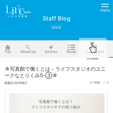
menu
Staff Blog
深谷店
Top
About Us
Interior
News
Coordinate
scrollable
☆写真館で働くとは－ライフスタジオのユニ
ークなとりくみ5-③☆
投稿日:2019/8/1
1628
2