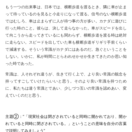
もう一つの出来事は、日本では、横断歩道を渡るとき、隣に車が止ま
って待っているのを見ると小走りになって渡る。信号のない横断歩道
ではむしろ、車は止まらずに人が待つ事の方が多い。カナダに遊びに
行った時のこと。彼らは、決して走らなかった。車がスピードを出し
て向こうから走ってきているにも関わらず、横断歩道を渡る時は絶対
に走らない。スピードを出していた車も横断歩道ギリギリ手前くらい
で減速する。そういう常識がカナダにはあるのだ。急ぐということを
しない。いかに、私が時間にとらわれせかせか生きてきたのか思い知
った時であった。
常識は、人それぞれ違うが、生きて行く上で、より良い常識の観念を
持ってすごしていけたらいいと思う。そのより良い常識を持つため
に、私たちは違う常識とであい、少しづつ互いの常識を認めあい、変
えていくのだと思う。
主題②：“「現実社会は閉ざされていると同時に開かれており、開か
れていると同時に閉ざされている。」ということの意味を自分の言葉
で説明してみましょう”