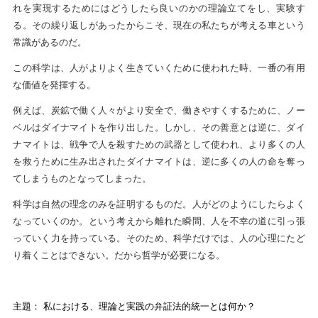
れを実現するためにはどうしたら良いのかの理論立てをし、実験す
る。その繰り返しがあったからこそ、現在の私たちが考える車という
常識があるのだ。
この科学は、人がよりよく生きていくために使われた時、一番の有用
な価値を発揮する。
例えば、炭鉱で働く人々がより安全で、働きやすくするために、ノー
ベルはダイナマイトを作り出した。しかし、その善意とは逆に、ダイ
ナマイトは、戦争で人を殺すための武器として使われ、より多くの人
を救うために生み出されたダイナマイトは、逆に多くの人の命を奪っ
てしまうものとなってしまった。
科学は自然の理念のみを証明するものだ。人がどのようにしたらよく
なっていくのか。という考えから離れた瞬間、人を不幸の道に引っ張
っていく力を持っている。そのため、科学だけでは、人の心理にたど
り着くことはできない。だから哲学が必要になる。
主題： 私における、理論と実践の弁証法的統一とは何か？