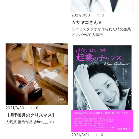
2021/3/30
0
☆サヤコさん☆
ライフスタジオが作られた時の創業
メンバーの1人蒔田
2021/3/30
0
【月刊8月のクリスマス】
人気賞 優秀作品 @hnr___saki
2021/3/21
0