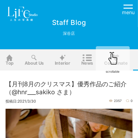
menu
Staff Blog
深谷店
Top
About Us
Interior
News
Coordinate
scrollable
【月刊8月のクリスマス】優秀作品のご紹介
（@hnr___sakiko さま ）
投稿日:2021/3/30
2357
0