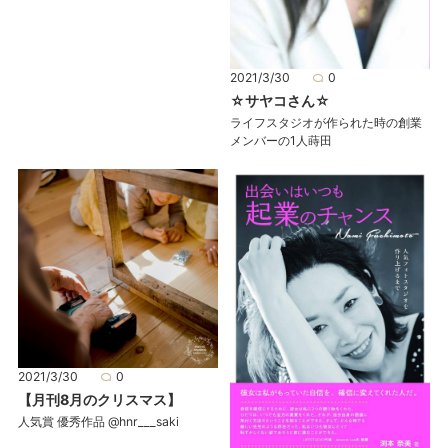
2021/3/30
0
☆サヤコさん☆
ライフスタジオが作られた時の創業
メンバーの1人蒔田
2021/3/30
0
【月刊8月のクリスマス】
人気賞 優秀作品 @hnr___saki