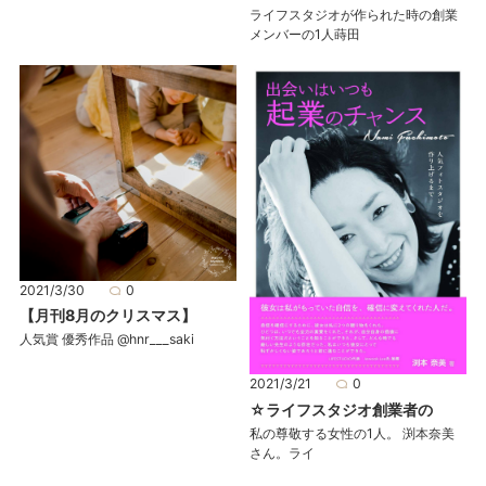
ライフスタジオが作られた時の創業
メンバーの1人蒔田
2021/3/30
0
【月刊8月のクリスマス】
人気賞 優秀作品 @hnr___saki
2021/3/21
0
☆ライフスタジオ創業者の
私の尊敬する女性の1人。 渕本奈美
さん。ライ