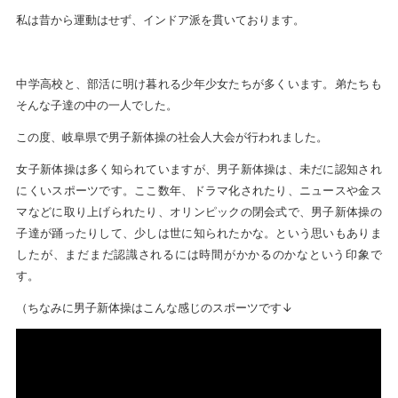
私は昔から運動はせず、インドア派を貫いております。
中学高校と、部活に明け暮れる少年少女たちが多くいます。弟たちも
そんな子達の中の一人でした。
この度、岐阜県で男子新体操の社会人大会が行われました。
女子新体操は多く知られていますが、男子新体操は、未だに認知され
にくいスポーツです。ここ数年、ドラマ化されたり、ニュースや金ス
マなどに取り上げられたり、オリンピックの閉会式で、男子新体操の
子達が踊ったりして、少しは世に知られたかな。という思いもありま
したが、まだまだ認識されるには時間がかかるのかなという印象で
す。
（ちなみに男子新体操はこんな感じのスポーツです↓