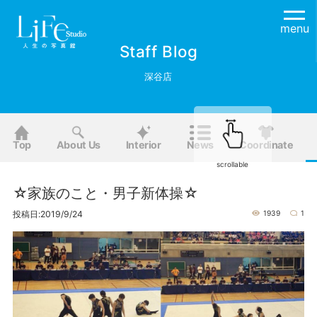
menu
Staff Blog
深谷店
Top
About Us
Interior
News
Coordinate
scrollable
☆家族のこと・男子新体操☆
投稿日:2019/9/24
1939
1