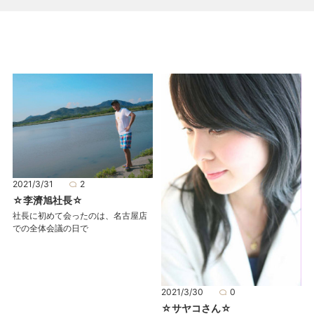
2021/3/31
2
☆李濟旭社長☆
社長に初めて会ったのは、名古屋店
での全体会議の日で
2021/3/30
0
☆サヤコさん☆