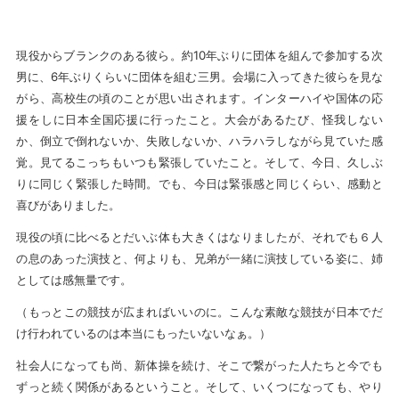
現役からブランクのある彼ら。約10年ぶりに団体を組んで参加する次
男に、6年ぶりくらいに団体を組む三男。会場に入ってきた彼らを見な
がら、高校生の頃のことが思い出されます。インターハイや国体の応
援をしに日本全国応援に行ったこと。大会があるたび、怪我しない
か、倒立で倒れないか、失敗しないか、ハラハラしながら見ていた感
覚。見てるこっちもいつも緊張していたこと。そして、今日、久しぶ
りに同じく緊張した時間。でも、今日は緊張感と同じくらい、感動と
喜びがありました。
現役の頃に比べるとだいぶ体も大きくはなりましたが、それでも６人
の息のあった演技と、何よりも、兄弟が一緒に演技している姿に、姉
としては感無量です。
（もっとこの競技が広まればいいのに。こんな素敵な競技が日本でだ
け行われているのは本当にもったいないなぁ。）
社会人になっても尚、新体操を続け、そこで繋がった人たちと今でも
ずっと続く関係があるということ。そして、いくつになっても、やり