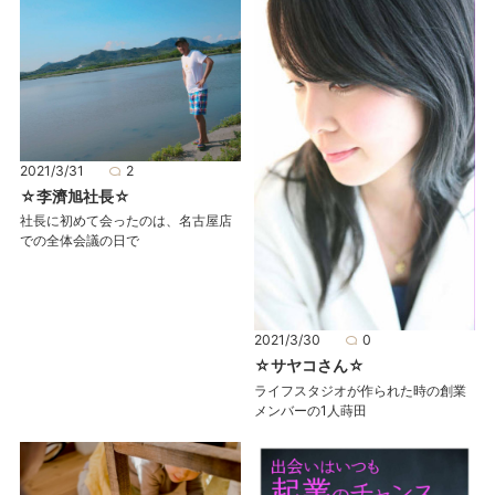
2021/3/31
2
☆李濟旭社長☆
社長に初めて会ったのは、名古屋店
での全体会議の日で
2021/3/30
0
☆サヤコさん☆
ライフスタジオが作られた時の創業
メンバーの1人蒔田