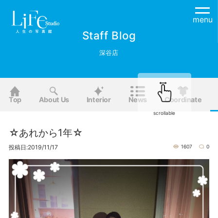
menu
Staff Blog
深谷店
Top
About Us
Interior
News
Coordinate
scrollable
☆あれから1年☆
投稿日:2019/11/17
1607
0