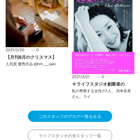
2021/3/30
0
【月刊8月のクリスマス】
人気賞 優秀作品 @hnr___saki
2021/3/21
0
☆ライフスタジオ創業者の
私の尊敬する女性の1人。 渕本奈美
さん。ライ
このスタッフのブログ一覧をみる
ライフスタジオの全スタッフ一覧