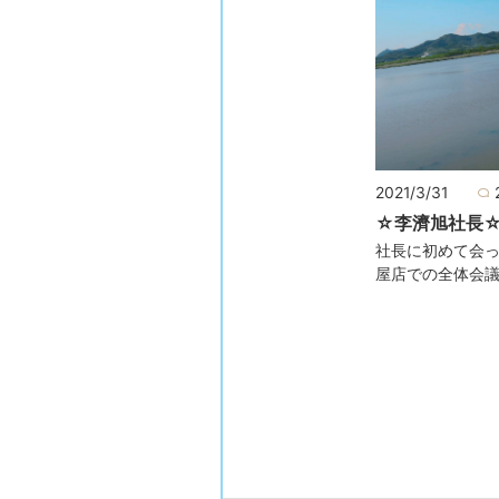
2021/3/31
☆李濟旭社長
社長に初めて会
屋店での全体会