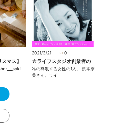
0
2021/3/21
0
リスマス】
☆ライフスタジオ創業者の
r___saki
私の尊敬する女性の1人。 渕本奈
美さん。ライ