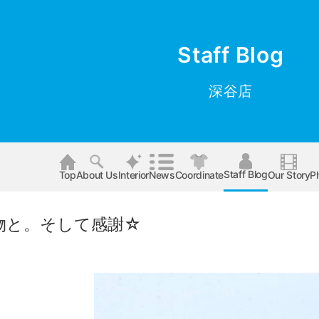
Staff Blog
深谷店
Staff Blog
Top
About Us
Interior
News
Coordinate
Our Story
P
物と。そして感謝☆