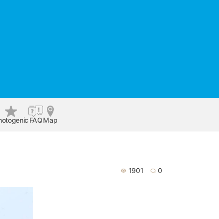
hotogenic
FAQ
Map
1901
0