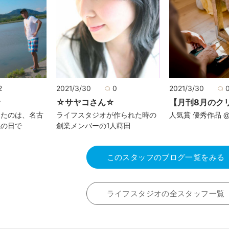
2
2021/3/30
0
2021/3/30
☆
☆サヤコさん☆
【月刊8月のク
ったのは、名古
ライフスタジオが作られた時の
人気賞 優秀作品 @hn
議の日で
創業メンバーの1人蒔田
このスタッフのブログ一覧をみる
ライフスタジオの全スタッフ一覧