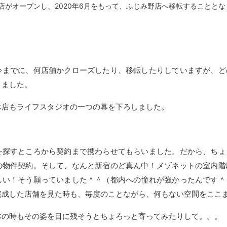
々木店がオープンし、2020年6月をもって、ふじみ野店へ移転することと
今までに、何店舗かクローズしたり、移転したりしていますが、ど
きました。
木店もライフスタジオの一つの幕を下ろしました。
を探すところから契約まで携わらせてもらいました。だから、ちょ
の物件契約。そして、なんと新宿のど真ん中！メゾネットの室内階
しい！そう願っていました＾＾（都内への憧れが強かったんです＾
完成した店舗を見た時も、毎度のことながら、何もない空間をここ
体の時もその姿を目に残そうとちょろっと寄ってみたりして。。。