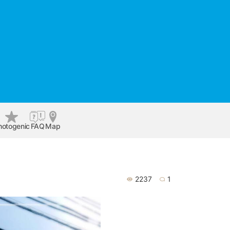
hotogenic
FAQ
Map
2237
1