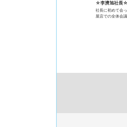
☆李濟旭社長
社長に初めて会
屋店での全体会