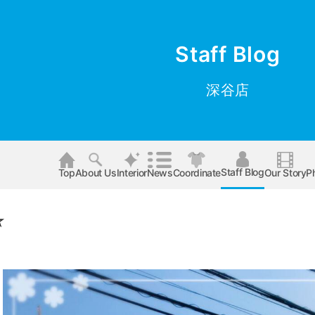
Staff Blog
深谷店
Staff Blog
Top
About Us
Interior
News
Coordinate
Our Story
P
☆