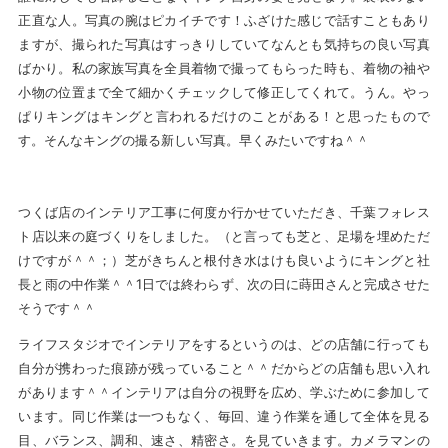
正直な人。写真の腕はピカイチです！ふざけた感じで話すこともあり
ますが、撮られた写真はすっきりしていてなんとも気持ちの良い写真
ばかり。私の家族写真を全員着物で撮ってもらった時も、着物の袖や
小物の位置まで全て細かくチェックして修正してくれて。うん。やっ
ぱりキングはキングと言われるだけのことがある！と思ったもので
す。そんなキングの撮る新しい写真。早くみたいですね＾＾
つくば店のインテリア工事に何度か行かせていただき、千葉フォレス
ト店以来の庭づくりをしました。（と言っても芝と、足場を埋めただ
けですが＾＾；）芝がきちんと根付き水はけも良いようにキングと社
長と雨の中作業＾＾1日では終わらず、次の日に蒔田さんと完成させた
そうです＾＾
ライフスタジオでインテリアをするというのは、どの店舗に行っても
自分が携わった痕跡が残っていること＾＾だからどの店舗も思い入れ
があります＾＾インテリアは自分の視野を広め、学ぶために参加して
います。同じ作業は一つもなく、毎回、違う作業を通して全体を見る
目、バランス、調和、速さ、精密さ。を見ていきます。カメラマンの