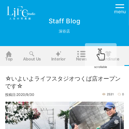
menu
Staff Blog
深谷店
Top
About Us
Interior
News
Coordinate
scrollable
☆いよいよライフスタジオつくば店オープン
です☆
投稿日:2020/9/30
2531
0