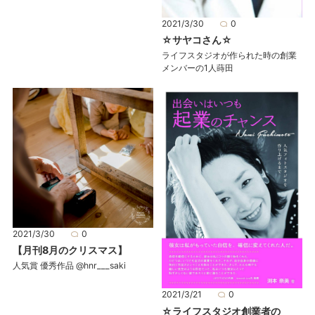
2021/3/30
0
☆サヤコさん☆
ライフスタジオが作られた時の創業
メンバーの1人蒔田
2021/3/30
0
【月刊8月のクリスマス】
人気賞 優秀作品 @hnr___saki
2021/3/21
0
☆ライフスタジオ創業者の