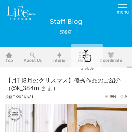
menu
Staff Blog
深谷店
Top
About Us
Interior
News
Coordinate
scrollable
【月刊8月のクリスマス】優秀作品のご紹介
（@k_384m さま ）
投稿日:2021/1/31
1999
0