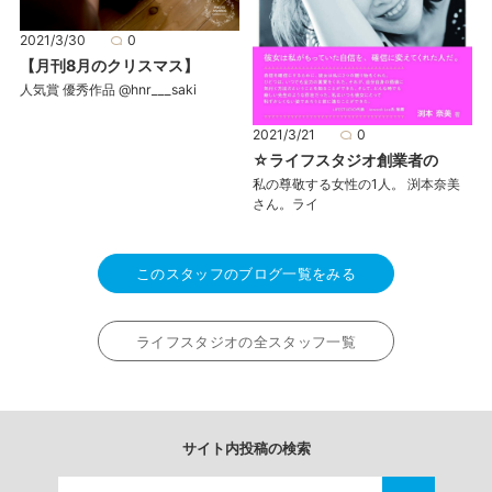
2021/3/30
0
【月刊8月のクリスマス】
人気賞 優秀作品 @hnr___saki
2021/3/21
0
☆ライフスタジオ創業者の
私の尊敬する女性の1人。 渕本奈美
さん。ライ
このスタッフのブログ一覧をみる
ライフスタジオの全スタッフ一覧
サイト内投稿の検索