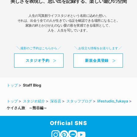
美しさを表現し、思い出を記録する、楽しい遊びの空間
人生の写真館ライフスタジオという名前に込めた想い。
それは、出会う全ての人が生きている証を確認できる場所になること。
家族の絆とかけがえのない愛の形を実感できる場所として、
人を、人生を写しています。
撮影のご予約はこちらから
お役立ち情報をお送りします
スタジオ予約
新規会員登録
トップ
Staff Blog
トップ
スタジオ紹介
深谷店
スタッフブログ
lifestudio_fukaya
ケイさん旅 ～熊谷編～
Official SNS