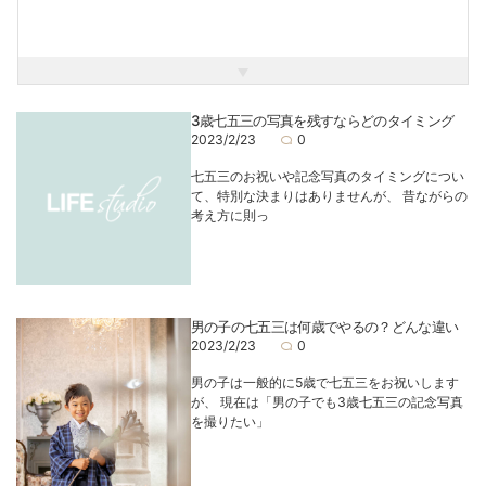
3歳七五三の写真を残すならどのタイミング
2023/2/23
0
七五三のお祝いや記念写真のタイミングについ
て、特別な決まりはありませんが、 昔ながらの
考え方に則っ
男の子の七五三は何歳でやるの？どんな違い
2023/2/23
0
男の子は一般的に5歳で七五三をお祝いします
が、 現在は「男の子でも3歳七五三の記念写真
を撮りたい」