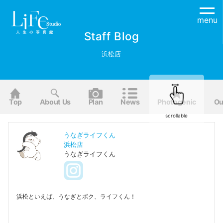
menu
Staff Blog
浜松店
Top
About Us
Plan
News
Photogenic
Ou
scrollable
うなぎライフくん
浜松店
うなぎライフくん
浜松といえば、うなぎとボク、ライフくん！
お役立ち情報も、さっき捕まえたこのウナギも
頑張ってみんなにお届けするのだ！！！