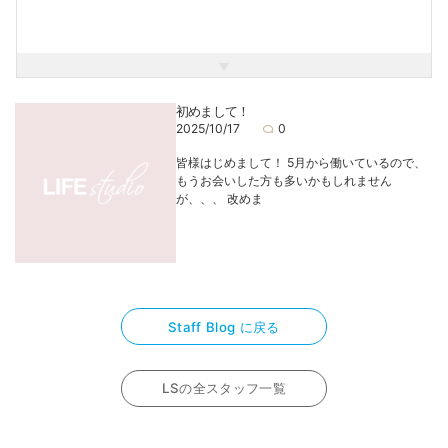
記念写真と一緒に素敵な思い出も作りましょう！
絶対に楽しませます！
私も一緒に楽しむのでぜひ会いに来てください♡
初めまして！
2025/10/17
0
皆様はじめまして！ 5月から働いているので、
もうお会いした方も多いかもしれません
が、、、 改めま
Staff Blog に戻る
LSの全スタッフ一覧