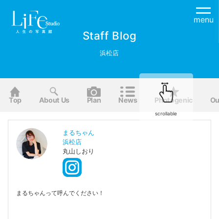
menu
Staff Blog
浜松店
Top
About Us
Plan
News
Photogenic
Ou
scrollable
まるちゃん
浜松店
丸山しおり
まるちゃんって呼んでください！
プリキュア好きなのでいっぱいおしゃべりしましょう♪
キョロちゃんやしずくちゃんも好きです！