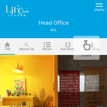
menu
Head Office
本社
Top
About Us
News
Our Story
Staff Blog
scrollable
LIFE STUDIO is...