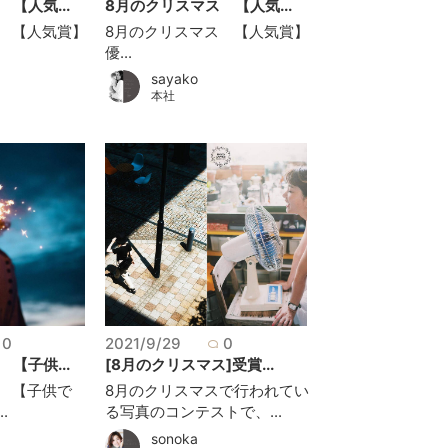
【人気...
8月のクリスマス 【人気...
 【人気賞】
8月のクリスマス 【人気賞】
優...
sayako
本社
0
2021/9/29
0
【子供...
[8月のクリスマス]受賞...
 【子供で
8月のクリスマスで行われてい
.
る写真のコンテストで、...
sonoka