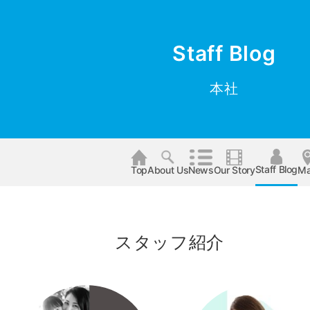
Staff Blog
本社
Staff Blog
Top
About Us
News
Our Story
M
スタッフ紹介