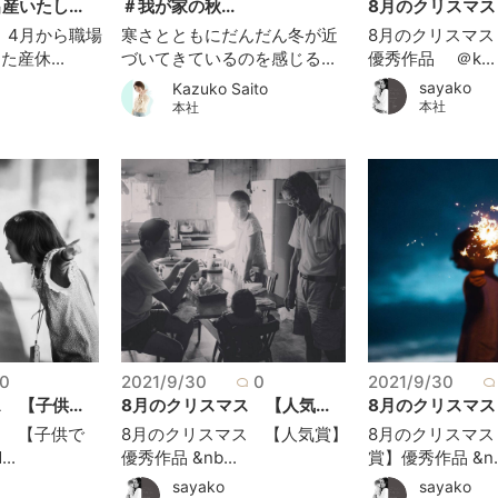
いたし...
＃我が家の秋...
8月のクリスマス 
。4月から職場
寒さとともにだんだん冬が近
8月のクリスマス
産休...
づいてきているのを感じる...
優秀作品 ＠k...
sayako
Kazuko Saito
本社
本社
0
2021/9/30
0
2021/9/30
【子供...
8月のクリスマス 【人気...
8月のクリスマス 
ス 【子供で
8月のクリスマス 【人気賞】
8月のクリスマス
..
優秀作品 &nb...
賞】優秀作品 &n..
sayako
sayako