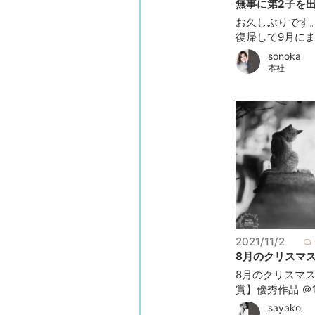
無事に第2子を出産
お久しぶりです
復帰して9月にまた
sonoka
本社
2021/11/2
8月のクリスマス 
8月のクリスマ
賞】優秀作品 ＠1.
sayako