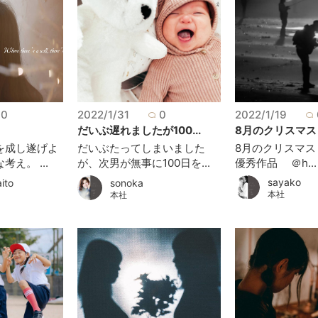
0
2022/1/31
0
2022/1/19
だいぶ遅れましたが100...
8月のクリスマス 
を成し遂げよ
だいぶたってしまいました
8月のクリスマス
え。 ...
が、次男が無事に100日を...
優秀作品 ＠h...
sayako
ito
sonoka
本社
本社