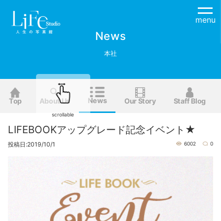
menu
News
本社
News
Top
About Us
Our Story
Staff Blog
scrollable
LIFEBOOKアップグレード記念イベント★
投稿日:2019/10/1
6002
0