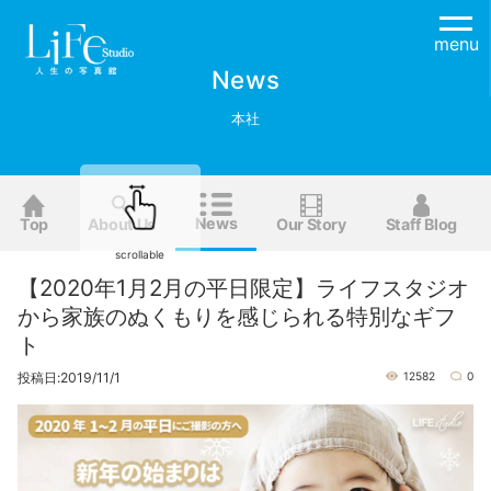
menu
News
本社
News
Top
About Us
Our Story
Staff Blog
scrollable
【2020年1月2月の平日限定】ライフスタジオ
から家族のぬくもりを感じられる特別なギフ
ト
投稿日:2019/11/1
12582
0