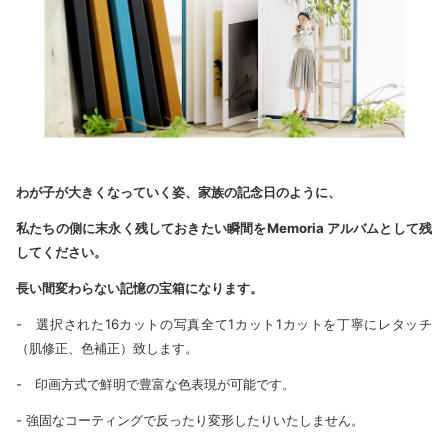
わが
子
が
大
きくなっていく
姿
、
家族
の
記念日
のように、
私
たちの
側
に
末永
く
残
しておきたい
瞬間
をMemoria
アルバムとして
残
してください。
長
い
間
変
わらない
記憶
の
宝箱
になります。
- 選択された16カットの写真全て1カット1カットを丁寧にレタッチ
（肌修正、色補正）致します。
- 印画方式で鮮明で豊富な色表現が可能です。
- 強固なコーティングで反ったり変形したりいたしません。