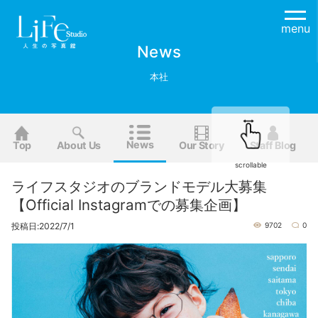
menu
News
本社
News
Top
About Us
Our Story
Staff Blog
scrollable
ライフスタジオのブランドモデル大募集
【Official Instagramでの募集企画】
投稿日:2022/7/1
9702
0