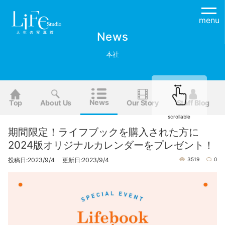
menu
News
本社
News
Top
About Us
Our Story
Staff Blog
scrollable
期間限定！ライフブックを購入された方に
2024版オリジナルカレンダーをプレゼント！
投稿日:2023/9/4 更新日:2023/9/4
3519
0