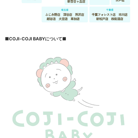
■COJI-COJI BABYについて■