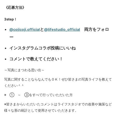
《応募方法》
3step
！
と
両方をフォロ
@cojicoji.official
@lifestudio_official
ー
インスタグラムコラボ投稿に
いいね
コメント
で教えてください！
～写真にまつわる思い出～
写真に関することならなんでもＯＫ！ぜひ皆さまの写真ライフを教えて
ください＾＾
※ ① ～ ③をすべて行っていただいた方
※皆さまからいただいたコメントはライフスタジオでの改善や施策など
様々な形の統計として使用させていただきます。