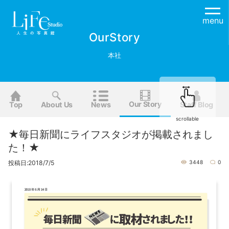
menu
OurStory
本社
Our Story
Top
About Us
News
Staff Blog
scrollable
★毎日新聞にライフスタジオが掲載されまし
た！★
投稿日:2018/7/5
3448
0