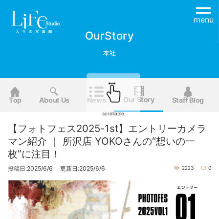
menu
OurStory
本社
Our Story
Top
About Us
News
Staff Blog
scrollable
【フォトフェス2025-1st】エントリーカメラ
マン紹介 ｜ 所沢店 YOKOさんの“想いの一
枚”に注目！
投稿日:2025/6/6 更新日:2025/6/6
2223
0