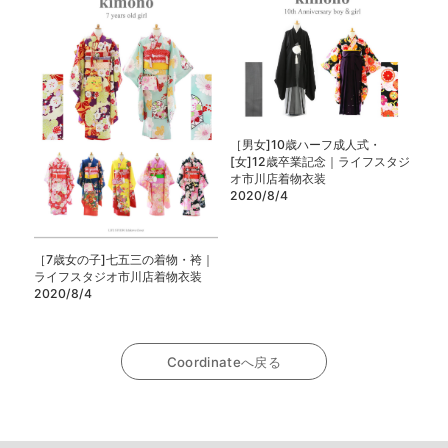
［男女]10歳ハーフ成人式・
[女]12歳卒業記念｜ライフスタジ
オ市川店着物衣装
2020/8/4
［7歳女の子]七五三の着物・袴｜
ライフスタジオ市川店着物衣装
2020/8/4
Coordinateへ戻る