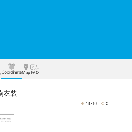
Coordinate
g
Map
FAQ
物衣装
13716
0