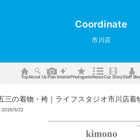
Coordinate
市川店
Top
About Us
Plan
Interior
Photogenic
News
Our Story
Staff Blo
七五三の着物・袴｜ライフスタジオ市川店着
026/5/22