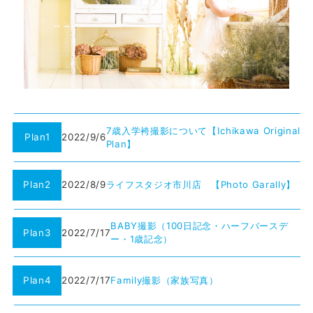
7歳入学袴撮影について【Ichikawa Original
Plan1
2022/9/6
Plan】
Plan2
2022/8/9
ライフスタジオ市川店 【Photo Garally】
BABY撮影（100日記念・ハーフバースデ
Plan3
2022/7/17
ー・1歳記念）
Plan4
2022/7/17
Family撮影（家族写真）