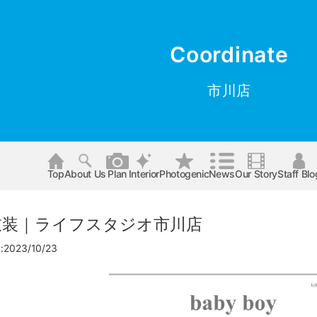
Coordinate
市川店
Top
About Us
Plan
Interior
Photogenic
News
Our Story
Staff Blo
m衣装｜ライフスタジオ市川店
023/10/23