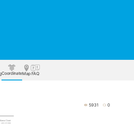
Coordinate
g
Map
FAQ
5931
0