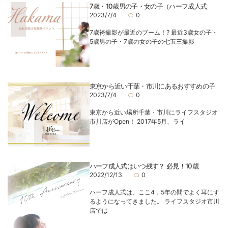
7歳・10歳男の子・女の子（ハーフ成人式
2023/7/4
0
7歳袴撮影が最近のブーム！? 最近3歳女の子・
5歳男の子・7歳の女の子の七五三撮影
東京から近い千葉・市川にあるおすすめの子
2023/7/4
0
東京から近い場所千葉・市川にライフスタジオ
市川店がOpen！ 2017年5月、ライ
ハーフ成人式はいつ残す？ 必見！10歳
2022/12/13
0
ハーフ成人式は、ここ4，5年の間でよく耳にす
るようになってきました。 ライフスタジオ市川
店では