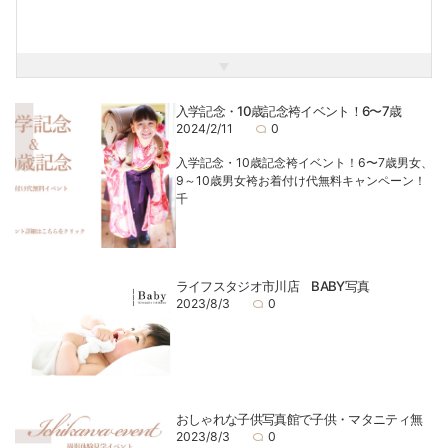
いとこ関係なんだ。親戚みんなライフスタジオが大好きなん
だ。みんなイッチーくんと仲良くしてね！！
■イッチーのブログで紹介するカテゴリーは3つ
１． スタジオ情報 (イッチーのおススメ情報)
２． 市川市の地域情報(イッチーの探検)
３． 子育て情報(イッチーの学び)
入学記念・10歳記念袴イベント！6〜7歳
ライフスタジオ市川店の熱烈大ファンのイッチーくんがお届
2024/2/11
0
けする子供写真スタジオにまつわるお役立ち情報をご紹
介！！
入学記念・10歳記念袴イベント！6〜7歳男女、
9～10歳男女袴お着付け代無料キャンペーン！
千
ライフスタジオ市川店 BABY写真
2023/8/3
0
おしゃれな子供写真館で子供・マタニティ無
2023/8/3
0