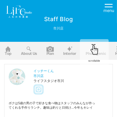
menu
Staff Blog
市川店
Top
About Us
Plan
Interior
Photogenic
scrollable
イッチーくん
市川店
ライフスタジオ市川
ボクは5歳の男の子で好きな食べ物はスタッフのみんなが作っ
てくれる手作りランチ。趣味は釣りと日焼け…今年もキレイ
な小麦色を目指してるんだ＾＾みんなボクを市川店で見つけ
たらイッチーくんって呼んでね♬ちなみにライフくんは僕と