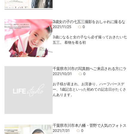
3歳女の子の七五三撮影をおしゃれに撮るな
2021/11/25
0
3歳になると女の子なら必ず撮っておきたい七
五三。 着物を着る初
千葉県市川市の写真館へご来店される方にラ
2021/10/31
0
お子様が産まれ、お宮参り、ハーフバースデ
ー、1歳記念といった初めての記念日がたくさ
んあります。
千葉県市川市本八幡・菅野で人気のフォトス
2021/7/31
0