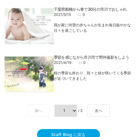
千葉県船橋から車で30分の市川でおしゃれ
2021/5/15
0
我が家に待望の赤ちゃんが生まれ毎日賑やかな
日々を過ごしている
季節を感じながら市川市で野外撮影をしよう
2021/4/19
0
桜の季節も終わり、段々と緑が咲いてくる季節
が近づいてきました
前へ
/ 3
次へ
Staff Blog に戻る