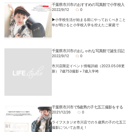
千葉県市川市のおすすめの写真館で小学校入
2022/9/12
0
▶小学校生活が始まる前にやっておくべきこと
年が明けると小学校入学を控えたご家庭で
千葉県市川市のおしゃれな写真館で誕生日記
2022/9/12
0
市川店限定イベント情報詳細（2023.05.08更
新） 7歳753撮影＋7歳入学袴
千葉県市川市で5歳男の子七五三撮影をする
2021/12/26
0
ライフスタジオ市川店での５歳男の子の七五三
撮影についてお答え！