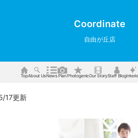
Coordinate
自由が丘店
Top
About Us
News
Plan
Photogenic
Our Story
Staff Blog
Interio
5/17更新