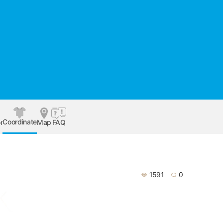
Coordinate
r
Map
FAQ
1591
0