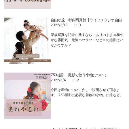
自由が丘 都内写真館【ライフスタジオ自由
2022/3/13
0
家族写真を記念に残すなら、ありのまま≪和や
かな雰囲気、元気ハツラツ！など≫の撮影はい
かがですか？
753撮影 撮影で使う小物について
2022/3/4
2
今回は着物について少しご説明させて頂きま
す。 753撮影に必要な着物の小物。由来など。