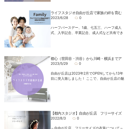
ライフスタジオ自由が丘店で家族の絆を育む
2023/6/28
0
ハーフバースデー、1歳、七五三、ハーフ成人
式、入学記念、卒業記念、成人式など共有でき
都心（世田谷・渋谷）から川崎・横浜までア
2023/5/29
0
自由が丘店は2023年2月でOPENしてから13年
目に突入致しました！ ここで、自由が丘店の魅
【都内スタジオ】自由が丘店 フリーサイズ
2022/8/3
0
～自由が丘店 フリーサイズの衣装について～