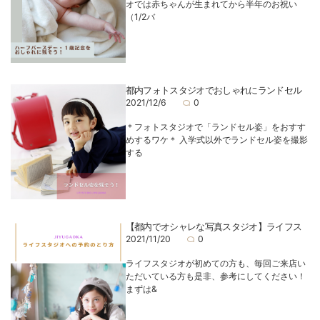
オでは赤ちゃんが生まれてから半年のお祝い
（1/2バ
都内フォトスタジオでおしゃれにランドセル
2021/12/6
0
＊フォトスタジオで「ランドセル姿」をおすす
めするワケ＊ 入学式以外でランドセル姿を撮影
する
【都内でオシャレな写真スタジオ】ライフス
2021/11/20
0
ライフスタジオが初めての方も、毎回ご来店い
ただいている方も是非、参考にしてください！
まずは&