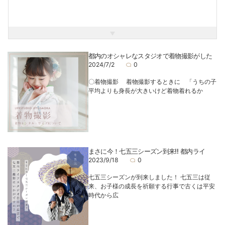
都内のオシャレなスタジオで着物撮影がした
2024/7/2
0
〇着物撮影 着物撮影するときに 「うちの子
平均よりも身長が大きいけど着物着れるか
まさに今！七五三シーズン到来‼ 都内ライ
2023/9/18
0
七五三シーズンが到来しました！ 七五三は従
来、お子様の成長を祈願する行事で古くは平安
時代から広