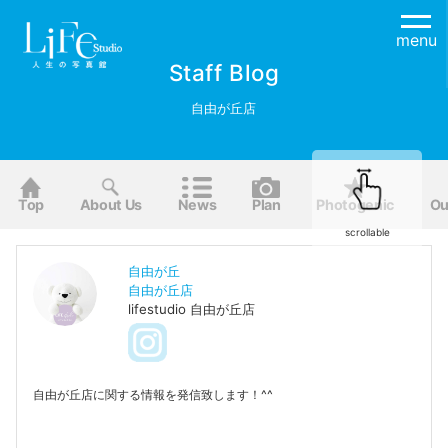
menu
Staff Blog
自由が丘店
Top
About Us
News
Plan
Photogenic
Ou
scrollable
自由が丘
自由が丘店
lifestudio 自由が丘店
自由が丘店に関する情報を発信致します！^^