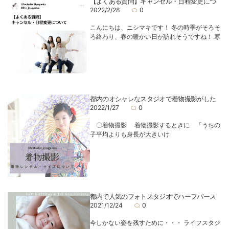
【よくある質問】キャンセル・日程変更につ
2022/2/28
0
こんにちは、ニシマキです！ 冬の時季がそろそ
ろ終わり、春の暖かい日が訪れそうですね！ 寒
都内のオシャレなスタジオで着物撮影がした
2022/1/27
0
〇着物撮影 着物撮影するときに 「うちの
子平均よりも身長が大きいけ
都内で人気のフォトスタジオでハーフバース
2021/12/24
0
今しかない姿を残すために・・・ ライフスタジ