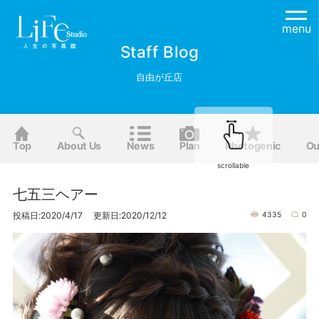
menu
Staff Blog
自由が丘店
Top
About Us
News
Plan
Photogenic
Ou
scrollable
七五三ヘアー
投稿日:2020/4/17 更新日:2020/12/12
4335
0