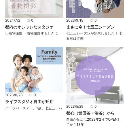
2024/7/2
0
2023/9/18
0
都内のオシャレなスタジオ
まさに今！七五三シーズン
〇着物撮影 着物撮影するときに
七五三シーズンが到来しました！ 七
五三は従来
2023/6/28
0
ライフスタジオ自由が丘店
2023/5/29
0
ハーフバースデー、1歳、七五三、ハ
都心（世田谷・渋谷）から
自由が丘店は2023年2月でOPENし
てから13年