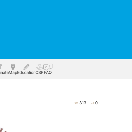
inate
Map
Education
CSR
FAQ
313
0