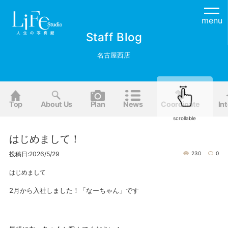
menu
Staff Blog
名古屋西店
Top
About Us
Plan
News
Coordinate
Int
scrollable
はじめまして！
投稿日:2026/5/29
230
0
はじめまして
2月から入社しました！「なーちゃん」です