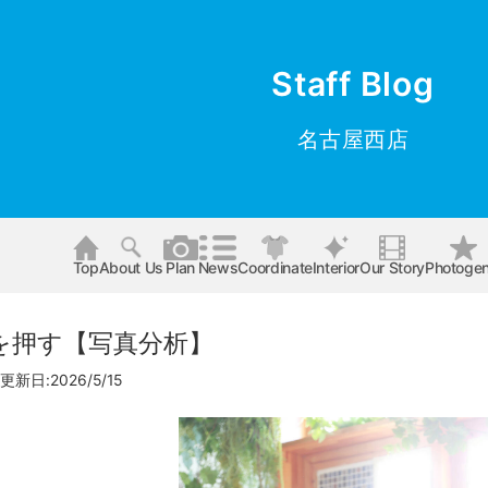
Staff Blog
名古屋西店
Top
About Us
Plan
News
Coordinate
Interior
Our Story
Photogen
を押す【写真分析】
更新日:2026/5/15