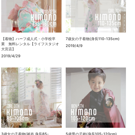
【着物】ハーフ成人式・小学校卒
7歳女の子着物(身長110-135cm)
業 無料レンタル【ライフスタジオ
2019/4/9
大宮店】
2019/4/29
3歳女の子着物(被布 身長85-
5歳男の子袴(身長105-120cm)