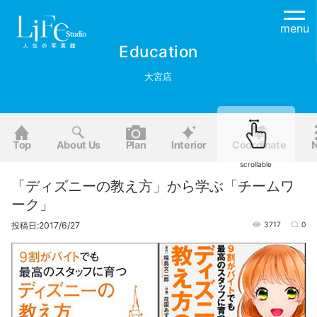
menu
Education
大宮店
Top
About Us
Plan
Interior
Coordinate
scrollable
「ディズニーの教え方」から学ぶ「チームワ
ーク」
投稿日:2017/6/27
3717
0