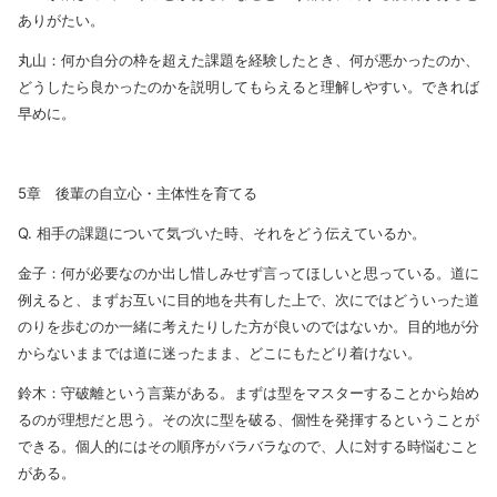
ありがたい。
丸山：何か自分の枠を超えた課題を経験したとき、何が悪かったのか、
どうしたら良かったのかを説明してもらえると理解しやすい。できれば
早めに。
5章 後輩の自立心・主体性を育てる
Q. 相手の課題について気づいた時、それをどう伝えているか。
金子：何が必要なのか出し惜しみせず言ってほしいと思っている。道に
例えると、まずお互いに目的地を共有した上で、次にではどういった道
のりを歩むのか一緒に考えたりした方が良いのではないか。目的地が分
からないままでは道に迷ったまま、どこにもたどり着けない。
鈴木：守破離という言葉がある。まずは型をマスターすることから始め
るのが理想だと思う。その次に型を破る、個性を発揮するということが
できる。個人的にはその順序がバラバラなので、人に対する時悩むこと
がある。