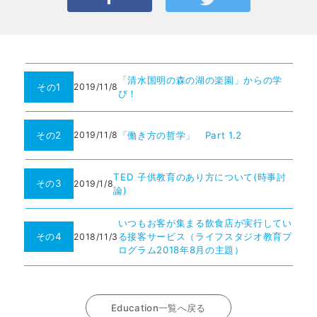
「清水国明の森の湖の楽園」からの学
その1
2019/11/8
び！
その2
「働き方の哲学」 Part 1.2
2019/11/8
TED 子供教育のあり方について(時事討
その3
2019/1/8
論)
いつもお客が集まる飲食店が実行してい
その4
る接客サービス（ライフスタジオ教育プ
2018/11/3
ログラム2018年8月の主題）
Education一覧へ戻る