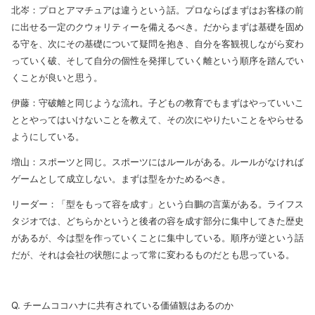
北岑：プロとアマチュアは違うという話。プロならばまずはお客様の前
に出せる一定のクウォリティーを備えるべき。だからまずは基礎を固め
る守を、次にその基礎について疑問を抱き、自分を客観視しながら変わ
っていく破、そして自分の個性を発揮していく離という順序を踏んでい
くことが良いと思う。
伊藤：守破離と同じような流れ。子どもの教育でもまずはやっていいこ
ととやってはいけないことを教えて、その次にやりたいことをやらせる
ようにしている。
増山：スポーツと同じ。スポーツにはルールがある。ルールがなければ
ゲームとして成立しない。まずは型をかためるべき。
リーダー：「型をもって容を成す」という白鵬の言葉がある。ライフス
タジオでは、どちらかというと後者の容を成す部分に集中してきた歴史
があるが、今は型を作っていくことに集中している。順序が逆という話
だが、それは会社の状態によって常に変わるものだとも思っている。
Q. チームココハナに共有されている価値観はあるのか