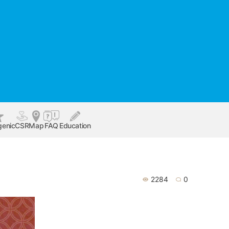
genic
CSR
Map
FAQ
Education
2284
0