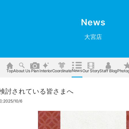
News
大宮店
News
Top
About Us
Plan
Interior
Coordinate
Our Story
Staff Blog
Photo
検討されている皆さまへ
2025/10/6