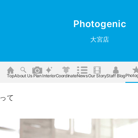
Photogenic
大宮店
Photo
Top
About Us
Plan
Interior
Coordinate
News
Our Story
Staff Blog
って