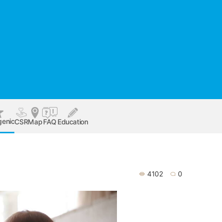
genic
CSR
Map
FAQ
Education
4102
0