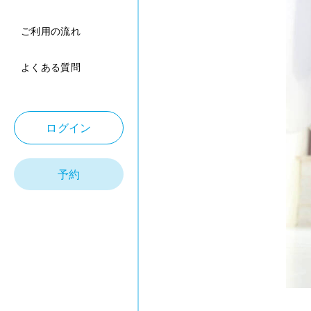
ご利用の流れ
よくある質問
ログイン
予約