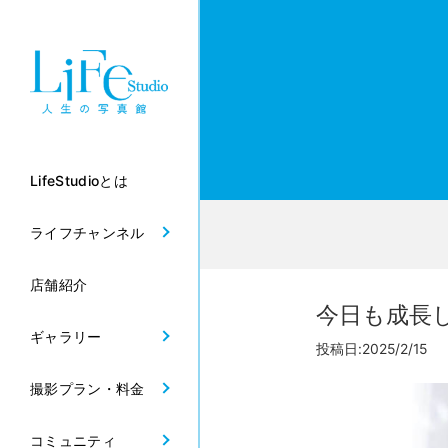
LifeStudioとは
ライフチャンネル
店舗紹介
今日も成長
ギャラリー
投稿日:2025/2/15
撮影プラン・料金
コミュニティ