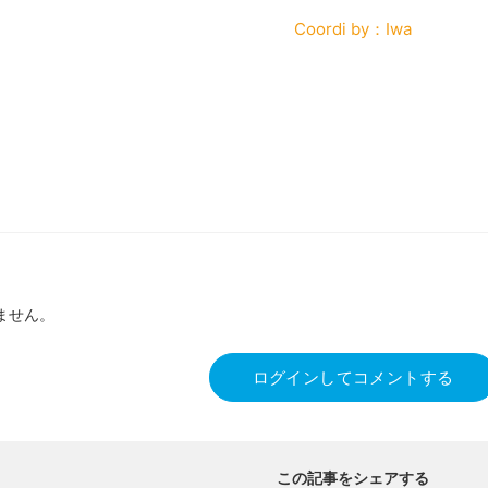
Coordi by：Iwa
ません。
ログインしてコメントする
この記事をシェアする