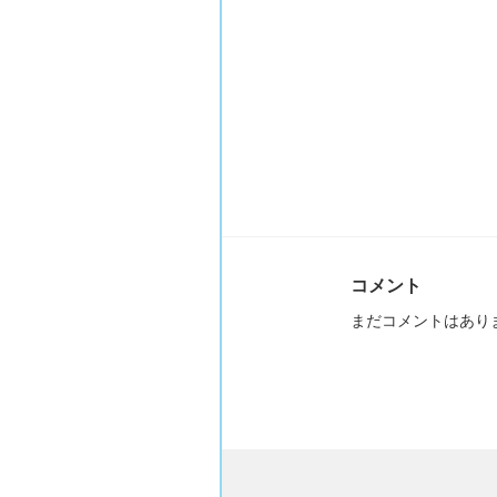
コメント
まだコメントはあり