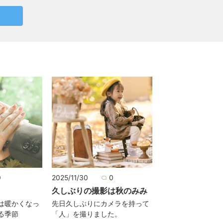
0
2025/11/30
0
久しぶりの撮影は秋のみみ
は暖かくなっ
先日久しぶりにカメラを持って
る季節
「人」を撮りました。