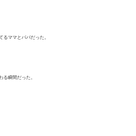
てるママとパパだった。
わる瞬間だった。