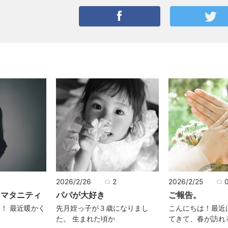
2026/2/26
2
2026/2/25
（マタニティ
パパが大好き
ご報告。
！ 最近暖かく
先月姪っ子が３歳になりまし
こんにちは！最近
た。 生まれた頃か
てきて、春が訪れ