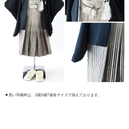
★黒い羽織袴は、3歳5歳7歳各サイズで揃えております。